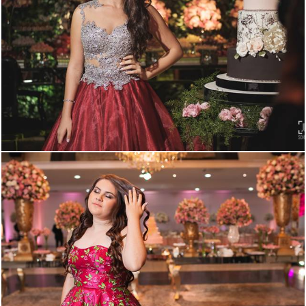
2523
20
2115
100