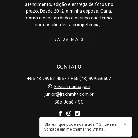
atendimento, edição e entrega de fotos no
prazo. Desde 2012, a minha esposa, Carla,
soma a esse cuidado e carinho que tenho
com os clientes a competência,...
SAIBA MAIS
CONTATO
+55 48 99967-4557 / +55 (48) 999566507
Enviar mensagem
junior@jrschmitt.com.br
São José / SC
Olá, em que podemos ajudar? Sinta-se a
✕
vontade em me chamar no Whats.
CONTATO