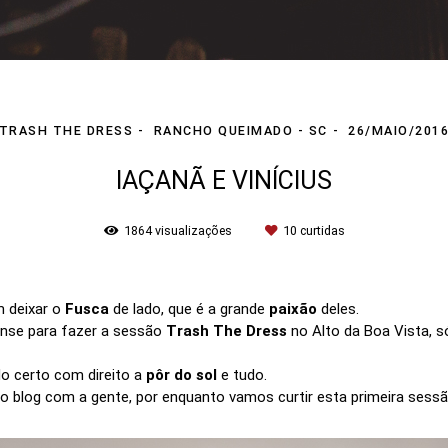
TRASH THE DRESS
RANCHO QUEIMADO - SC
26/MAIO/201
IAÇANÃ E VINÍCIUS
1864
visualizações
10
curtidas
m deixar o
Fusca
de lado, que é a grande
paixão
deles.
ense para fazer a sessão
Trash The Dress
no Alto da Boa Vista, 
do certo com direito a
pôr do sol
e tudo.
o blog com a gente, por enquanto vamos curtir esta primeira sessã