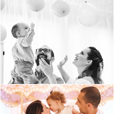
943
35