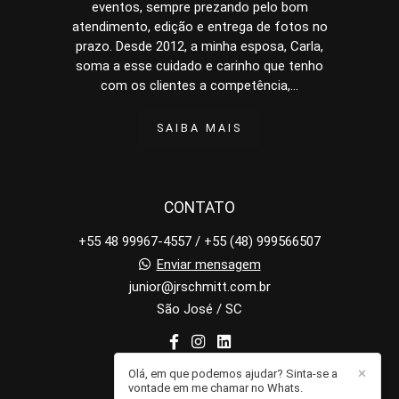
eventos, sempre prezando pelo bom
atendimento, edição e entrega de fotos no
prazo. Desde 2012, a minha esposa, Carla,
soma a esse cuidado e carinho que tenho
com os clientes a competência,...
SAIBA MAIS
CONTATO
+55 48 99967-4557 / +55 (48) 999566507
Enviar mensagem
junior@jrschmitt.com.br
São José / SC
Olá, em que podemos ajudar? Sinta-se a
✕
vontade em me chamar no Whats.