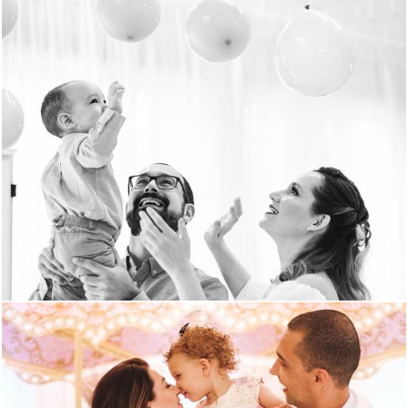
943
35