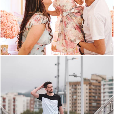
1072
1
1601
5