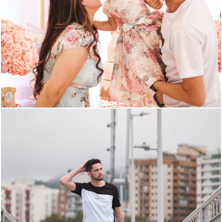
1070
1
1600
5