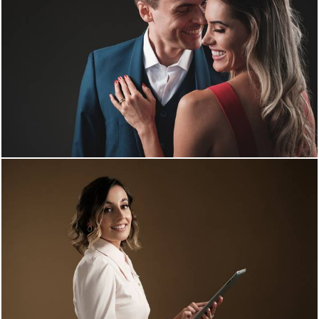
1887
0
1725
0