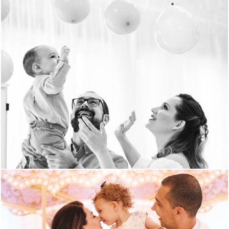
943
35