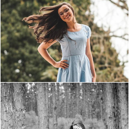
2058
52