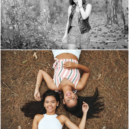
2029
3
1464
8