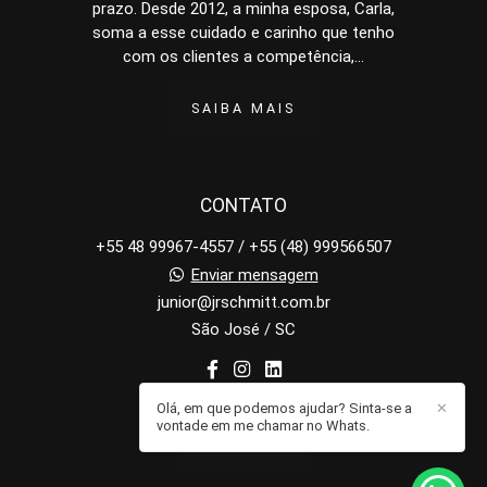
prazo. Desde 2012, a minha esposa, Carla,
soma a esse cuidado e carinho que tenho
com os clientes a competência,...
SAIBA MAIS
CONTATO
+55 48 99967-4557 / +55 (48) 999566507
Enviar mensagem
junior@jrschmitt.com.br
São José / SC
Olá, em que podemos ajudar? Sinta-se a
✕
vontade em me chamar no Whats.
CONTATO