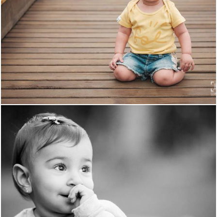
1196
43
1748
75