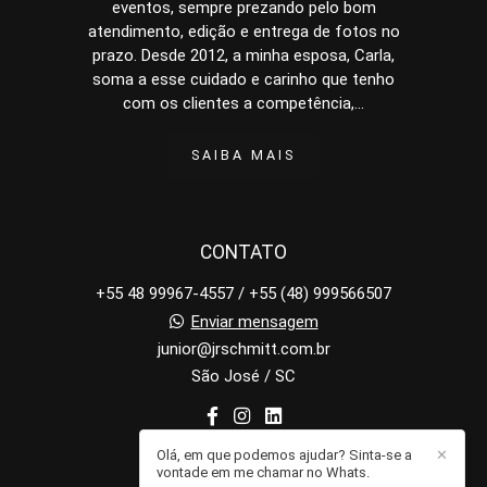
eventos, sempre prezando pelo bom
atendimento, edição e entrega de fotos no
prazo. Desde 2012, a minha esposa, Carla,
soma a esse cuidado e carinho que tenho
com os clientes a competência,...
SAIBA MAIS
CONTATO
+55 48 99967-4557 / +55 (48) 999566507
Enviar mensagem
junior@jrschmitt.com.br
São José / SC
Olá, em que podemos ajudar? Sinta-se a
✕
vontade em me chamar no Whats.