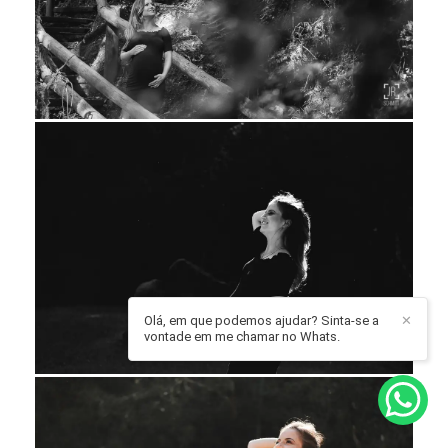
Olá, em que podemos ajudar? Sinta-se a
✕
vontade em me chamar no Whats.