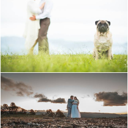
3068
239