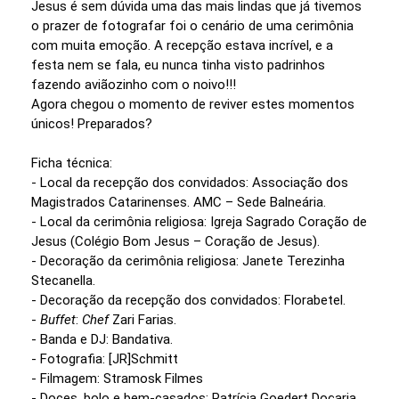
Jesus é sem dúvida uma das mais lindas que já tivemos
o prazer de fotografar foi o cenário de uma cerimônia
com muita emoção. A recepção estava incrível, e a
festa nem se fala, eu nunca tinha visto padrinhos
fazendo aviãozinho com o noivo!!!
Agora chegou o momento de reviver estes momentos
únicos! Preparados?
Ficha técnica:
- Local da recepção dos convidados: Associação dos
Magistrados Catarinenses. AMC – Sede Balneária.
- Local da cerimônia religiosa: Igreja Sagrado Coração de
Jesus (Colégio Bom Jesus – Coração de Jesus).
- Decoração da cerimônia religiosa: Janete Terezinha
Stecanella.
- Decoração da recepção dos convidados: Florabetel.
-
Buffet
:
Chef
Zari Farias.
- Banda e DJ: Bandativa.
- Fotografia: [JR]Schmitt
- Filmagem: Stramosk Filmes
- Doces, bolo e bem-casados: Patrícia Goedert Doçaria.