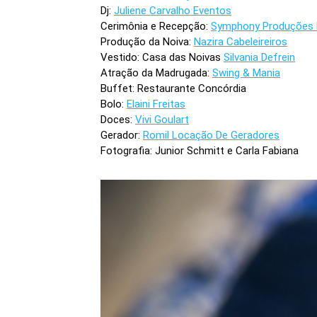
Dj:
Juliene Carvalho Eventos
Cerimônia e Recepção:
Symphony Produções 
Produção da Noiva:
Nazira Cabeleireiros
Vestido: Casa das Noivas
Silvania Defrein
Atração da Madrugada:
Swing & Mania
Buffet: Restaurante Concórdia
Bolo:
Elaini Freitas
Doces:
Vivi Goulart
Gerador:
Romil Locação De Geradores
Fotografia: Junior Schmitt e Carla Fabiana