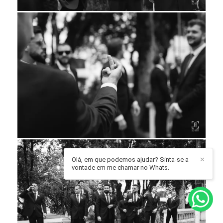
Olá, em que podemos ajudar? Sinta-se a
✕
vontade em me chamar no Whats.