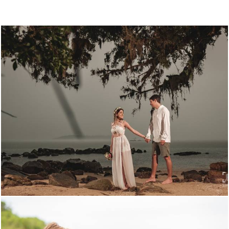
1840
85