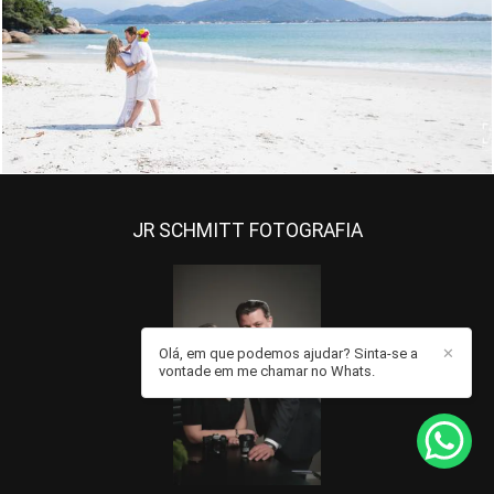
3660
22
JR SCHMITT FOTOGRAFIA
Olá, em que podemos ajudar? Sinta-se a
✕
vontade em me chamar no Whats.