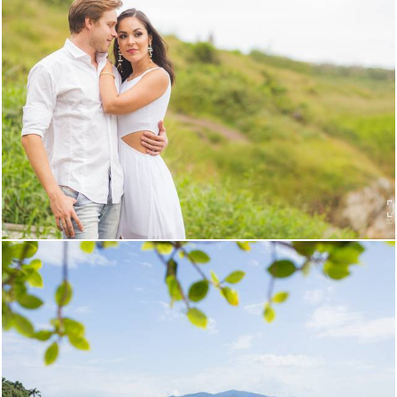
2648
99