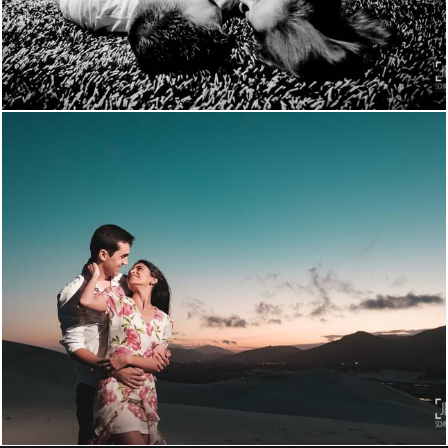
3263
60