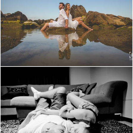
2071
12
1712
0