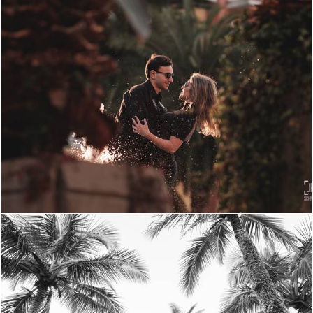
1755
78