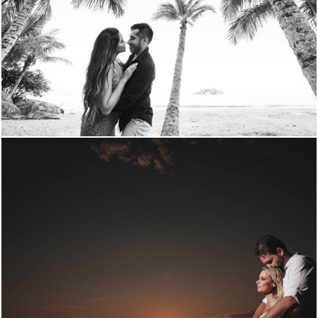
1228
22
1942
72