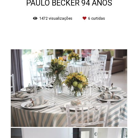
PAULO BECKER 94 ANOS
1472
visualizações
6
curtidas